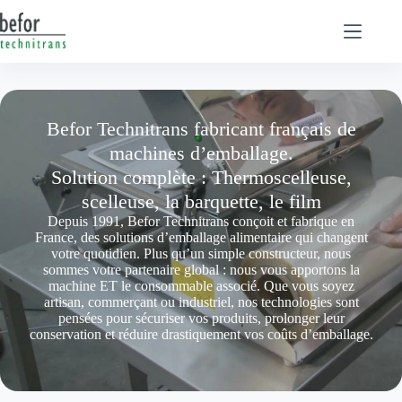
Passer
au
contenu
Befor Technitrans fabricant français de
machines d’emballage.
Solution complète : Thermoscelleuse,
scelleuse, la barquette, le film
Depuis 1991, Befor Technitrans conçoit et fabrique en
France, des solutions d’emballage alimentaire qui changent
votre quotidien. Plus qu’un simple constructeur, nous
sommes votre partenaire global : nous vous apportons la
machine ET le consommable associé. Que vous soyez
artisan, commerçant ou industriel, nos technologies sont
pensées pour sécuriser vos produits, prolonger leur
conservation et réduire drastiquement vos coûts d’emballage.