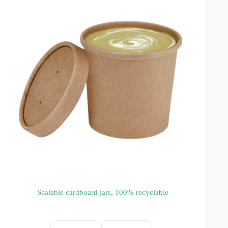
Sealable cardboard jars, 100% recyclable
Résistance au micro-onde :
oui
Température :
-20°C / +120°C