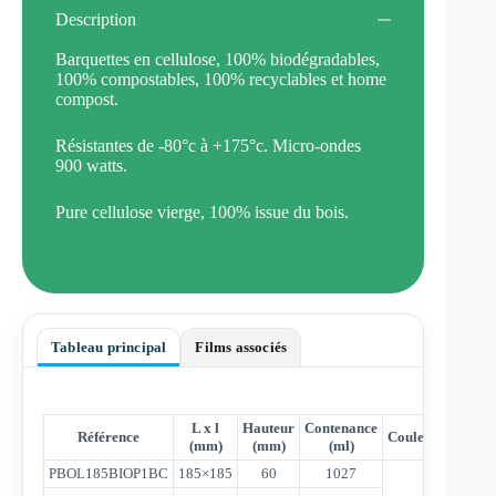
Description
Barquettes en cellulose, 100% biodégradables,
100% compostables, 100% recyclables et home
compost.
Résistantes de -80°c à +175°c. Micro-ondes
900 watts.
Pure cellulose vierge, 100% issue du bois.
Tableau principal
Films associés
L x l
Hauteur
Contenance
Référence
Couleur
Qté/car
(mm)
(mm)
(ml)
PBOL185BIOP1BC
185×185
60
1027
400