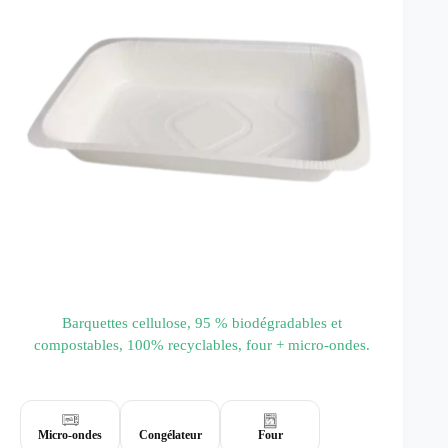
Barquettes cellulose, 95 % biodégradables et
compostables, 100% recyclables, four + micro-ondes.
Résistance au micro-onde :
oui
Température :
-40°C / +220°C
Micro-ondes
Congélateur
Four