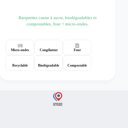
Barquettes canne à sucre, biodégradables et
compostables, four + micro-ondes.
Résistance au micro-onde :
oui
Température :
-40°C / +220°C
Micro-ondes
Congélateur
Four
Recyclable
Biodégradable
Compostable