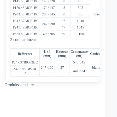
P145.50BIOP1BC
145×128
50
455
320
P170.45BIOP1BC
170×147
45
595
600
P203.50BIOP1BC
203×145
50
865
blanc
500
P247.37BIOP1BC
37
1240
780
247×190
P247.47BIOP1BC
47
1545
600
P325.50BIOP1BC
325×265
50
3100
400
2 compartiments
L x l
Hauteur
Contenance
Référence
Couleur
Qté/car
(mm)
(mm)
(ml)
P247.37BIOP2BC
545/545
247×190
37
blanc
780
P247.37BIOP2BC-
441/654
2
Produits similaires