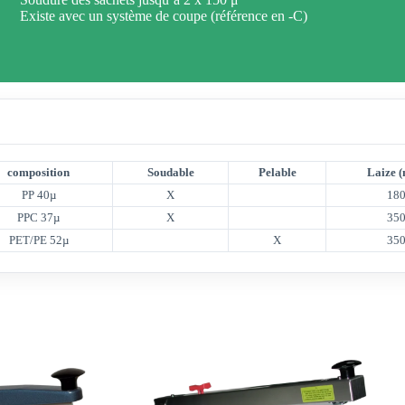
Existe avec un système de coupe (référence en -C)
composition
Soudable
Pelable
Laize 
PP 40µ
X
18
PPC 37µ
X
35
PET/PE 52µ
X
35