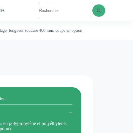
Aucun
tés
résultat
NOUS CONTACTER
llage, longueur soudure 400 mm, coupe en option
ion
ts en polypropylène et polyéthylène.
ption)