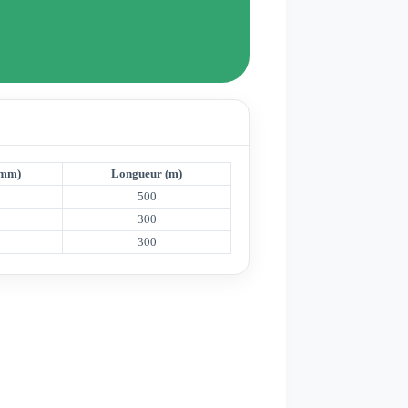
(mm)
Longueur (m)
0
500
0
300
0
300