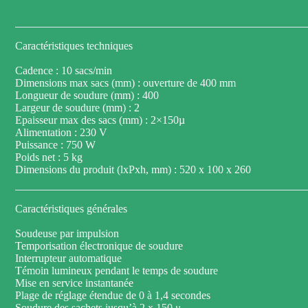
Caractéristiques techniques
Cadence : 10 sacs/min
Dimensions max sacs (mm) : ouverture de 400 mm
Longueur de soudure (mm) : 400
Largeur de soudure (mm) : 2
Epaisseur max des sacs (mm) : 2×150µ
Alimentation : 230 V
Puissance : 750 W
Poids net : 5 kg
Dimensions du produit (lxPxh, mm) : 520 x 100 x 260
Caractéristiques générales
Soudeuse par impulsion
Temporisation électronique de soudure
Interrupteur automatique
Témoin lumineux pendant le temps de soudure
Mise en service instantanée
Plage de réglage étendue de 0 à 1,4 secondes
Soudure des sachets jusqu’à 2 x 150 μ