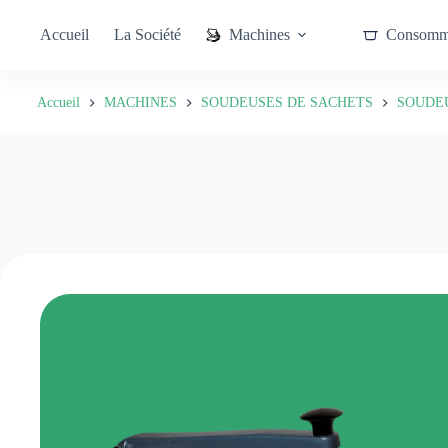
Passer
au
Fabricant de machines d'emballage : la sc
Accueil
La Société
Machines
Consomm
contenu
Accueil
MACHINES
SOUDEUSES DE SACHETS
SOUDEU