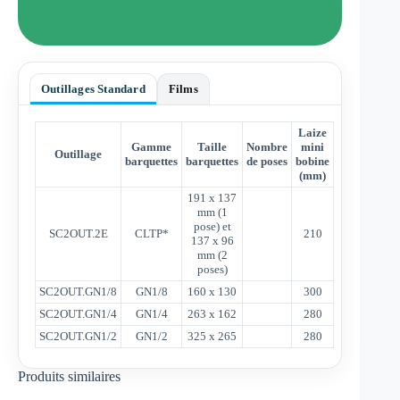
Outillages Standard
Films
Laize
Gamme
Taille
Nombre
mini
Outillage
barquettes
barquettes
de poses
bobine
(mm)
191 x 137
mm (1
pose) et
SC2OUT.2E
CLTP*
210
137 x 96
mm (2
poses)
SC2OUT.GN1/8
GN1/8
160 x 130
300
SC2OUT.GN1/4
GN1/4
263 x 162
280
SC2OUT.GN1/2
GN1/2
325 x 265
280
Produits similaires