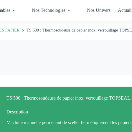
elleuse, la barquette, le film
ables
Nos Technologies
Nos Univers
Actuali
S PAPIER
TS 500 : Thermosoudeuse de papier inox, verrouillage TOPS
TS 500 : Thermosoudeuse de papier inox, verrouillage TOPSEAL,
Description
Machine manuelle permettant de sceller hermétiquement les papier