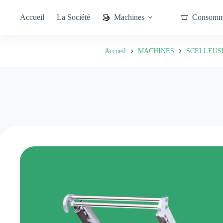
Passer
au
Fabricant de machines d'emballage : la sc
Accueil
La Société
Machines
Consomm
contenu
Accueil
MACHINES
SCELLEUSE