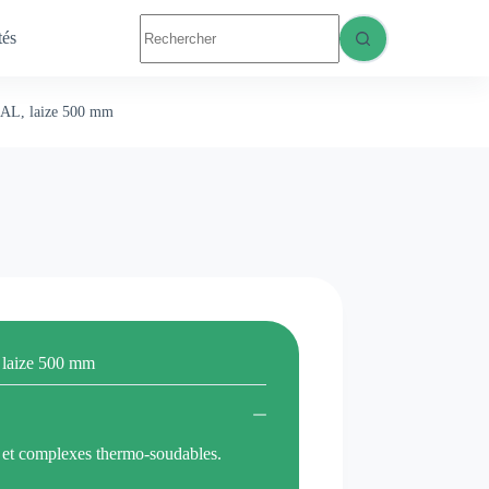
Aucun
tés
résultat
NOUS CONTACTER
EAL, laize 500 mm
 laize 500 mm
s et complexes thermo-soudables.