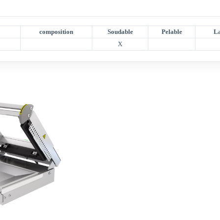
composition
Soudable
Pelable
La
X